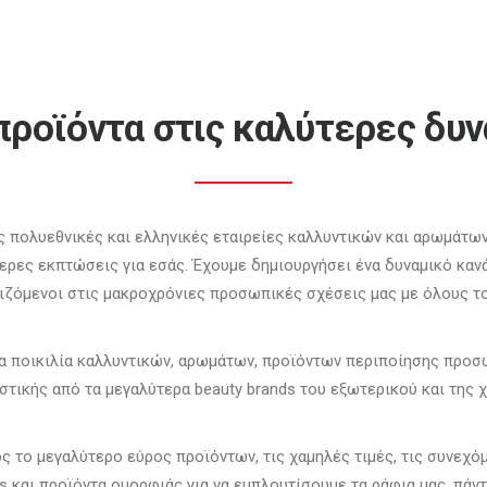
ροϊόντα στις καλύτερες δυν
ς πολυεθνικές και ελληνικές εταιρείες καλλυντικών και αρωμάτω
τερες εκπτώσεις για εσάς. Έχουμε δημιουργήσει ένα δυναμικό κα
ιζόμενοι στις μακροχρόνιες προσωπικές σχέσεις μας με όλους τ
ια ποικιλία καλλυντικών, αρωμάτων, προϊόντων περιποίησης προ
τικής από τα μεγαλύτερα beauty brands του εξωτερικού και της 
 το μεγαλύτερο εύρος προϊόντων, τις χαμηλές τιμές, τις συνεχό
s και προϊόντα ομορφιάς για να εμπλουτίσουμε τα ράφια μας, πάν