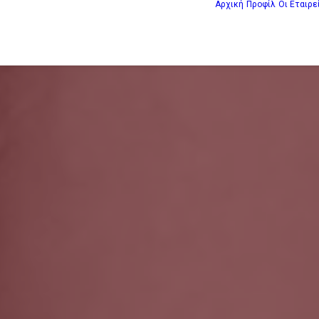
Αρχική
Προφίλ
Οι Εταιρε