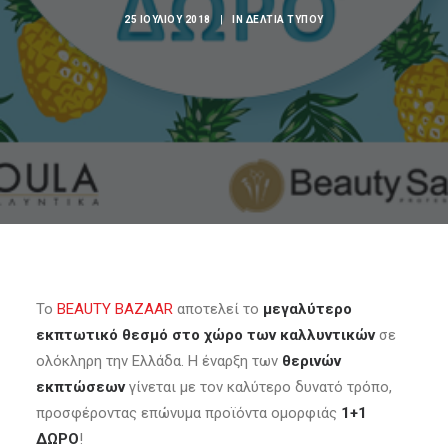
25 ΙΟΥΛΊΟΥ 2018
|
IN
ΔΕΛΤΙΑ ΤΥΠΟΥ
Το
BEAUTY BAZAAR
αποτελεί το
μεγαλύτερο
εκπτωτικό θεσμό στο χώρο των καλλυντικών
σε
ολόκληρη την Ελλάδα. Η έναρξη των
θερινών
εκπτώσεων
γίνεται με τον καλύτερο δυνατό τρόπο,
προσφέροντας επώνυμα προϊόντα ομορφιάς
1+1
ΔΩΡΟ
!