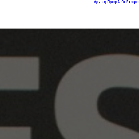
Αρχική
Προφίλ
Οι Εταιρε